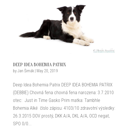
DEEP IDEA BOHEMIA PATRIX
by
Jan Šimák
|
May 20, 2019
Deep Idea Bohemia Patrix DEEP IDEA BOHEMIA PATRIX
(DEBBIE) Chovná fena chovná fena narozena: 3.7.2010
otec: Just in Time Gasko Prim matka: Tambhle
Bohemia Alké číslo zápisu: 4103/10 zdravotní výsledky:
26.3.2015 DOV prostý, DKK A/A, DKL A/A, OCD negat,
SPO 0/0...