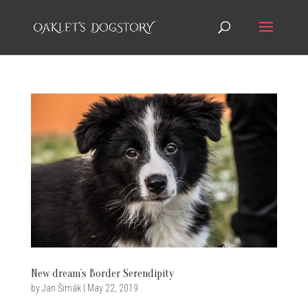
New dream´s Border Serendipity
by
Jan Šimák
|
May 22, 2019