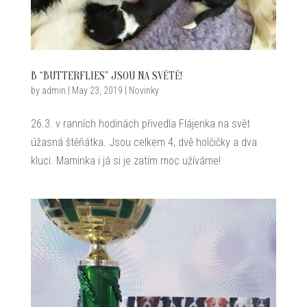
B “BUTTERFLIES” JSOU NA SVĚTĚ!
by
admin
|
May 23, 2019
|
Novinky
26.3. v ranních hodinách přivedla Flájenka na svět
úžasná štěňátka. Jsou celkem 4, dvě holčičky a dva
kluci. Maminka i já si je zatím moc užíváme!