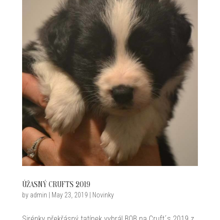
ÚŽASNÝ CRUFTS 2019
by
admin
|
May 23, 2019
|
Novinky
Sirénky překřásný tatínek vybrál BOB na Cruft´s 2019 z