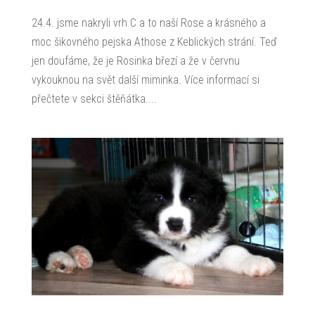
24.4. jsme nakryli vrh C a to naší Rose a krásného a
moc šikovného pejska Athose z Keblických strání. Teď
jen doufáme, že je Rosinka březí a že v červnu
vykouknou na svět další miminka. Více informací si
přečtete v sekci štěňátka....