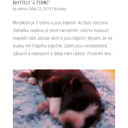
MOTÝLCI “5 TÝDNŮ”
by
admin
|
May 23, 2019
|
Novinky
Motýlkům je 5 týdnů a jsou báječní. Ač byla všechna
štěňátka zadána už před narozením, všichni budoucí
majitelé nám zůstali věrní a jsou báječní. Myslím, že se
budou mít Flájátka báječně. Zatím jsou neodolatelní,
zábavní a nebojácní a dělají nám radost. Poslední dva...