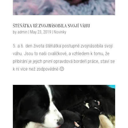
ŠTĚŇÁTKA UŽ ZVOJNÁSOBILA SVOJÍ VÁHU
by
admin
|
May 23, 2019
|
Novinky
5. a 6. den života štěňátka postupně zvojnásobila svojí
váhu. Jsou to naši cvalíčkové, a vzhledem k tomu, že
přibírání je jejich první opravdová bordeří práce, staví se
k ní více než zodpovědně 🙂