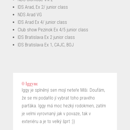
IDS Arad, Ex 2/ junior class
NDS Arad VG
IDS Arad Ex 4/ junior class
Club show Pezinok Ex 4/5 junior class
IDS Bratislava Ex 2 junior class
IDS Bratislava Ex 1, CAJC, BOJ
O Iggym:
Iggy je splněný sen mojí neteře Míši. Doufám,
že se mi podařilo jí vybrat toho pravého
parťáka. Iggy má moc hezký rodokmen, zatím
je velmi vyrovnaný jak v povaze, tak v
exteriéru a je to velký šprt :))