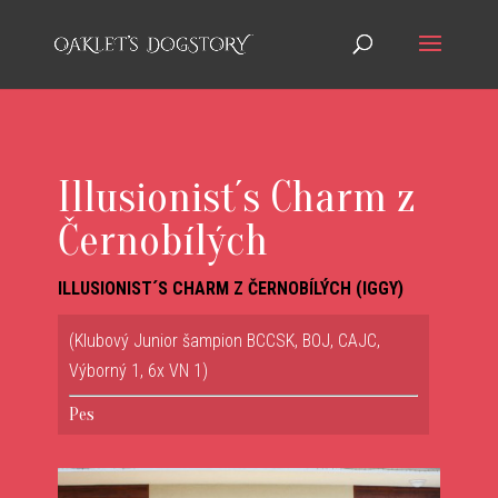
Illusionist´s Charm z
Černobílých
ILLUSIONIST´S CHARM Z ČERNOBÍLÝCH (IGGY)
(Klubový Junior šampion BCCSK, BOJ, CAJC,
Výborný 1, 6x VN 1)
Pes