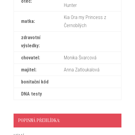
otec:
Hunter
Kia Ora my Princess z
matka:
Černobílých
zdravotní
výsledky:
chovatel:
Monika Švarcová
majitel:
Anna Zatloukalová
bonitační kód
DNA testy
POPISNÁ PŘEHLÍDKA: