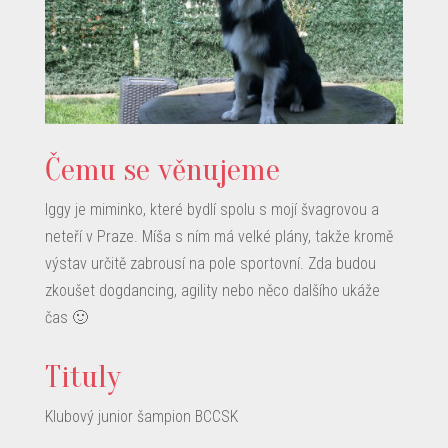
Čemu se věnujeme
Iggy je miminko, které bydlí spolu s mojí švagrovou a
neteří v Praze. Míša s ním má velké plány, takže kromě
výstav určitě zabrousí na pole sportovní. Zda budou
zkoušet dogdancing, agility nebo něco dalšího ukáže
čas 🙂
Tituly
Klubový junior šampion BCCSK